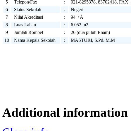
5
Telepon/Fax
:
021-8295378, 83702418, FAX.
6
Status Sekolah
:
Negeri
7
Nilai Akreditasi
:
94 / A
8
Luas Lahan
:
6.052 m2
9
Jumlah Rombel
:
26 (dua puluh Enam)
10
Nama Kepala Sekolah
:
MASTURI, S.Pd.,M.M
Additional information