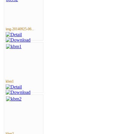
img-20140925-06...
kbm1
kbm2